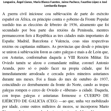
Longueira, Ángel Llanos, Mario Blanco Fuentes, Jaime Pacheco, Faustino López e José 
Lombardía Bargos
A guerra civil iniciouse coa sublevación de parte do exército 
español en África, en principio contra o goberno da Fronte Popular 
xurdido tras as eleccións de febreiro de 1936, alzamento que foi 
secundado por boa parte das rexións da Península, mentres 
permaneceron fieis á República as tres cidades máis importantes de 
España: Madrid, Barcelona e Valencia, coas súas respectivas 
rexións ou capitanías militares. As provincias que desde o principio 
se uniron á sublevación foron as catro galegas e mais a de León que, 
con Asturias, conformaban daquela a VIII Rexión Militar. En 
Oviedo tamén se alzou o comandante militar, coronel Antonio 
Aranda, pero só o puido facer na propia cidade, que foi 
inmediatamente arrodeada e cercada polos mineiros asturianos 
durante uns meses. Foi a finais do mes de outubro do 1937, 
coincidindo co derrubamento da fronte do Norte, cando as tropas 
galegas rompen o cerco de Oviedo e «liberan» a cidade. Daquela, 
con tropas galegas e asturianas formouse o CUERPO DE 
EJÉRCITO DE GALICIA (CEG) 
—
ao que, unha vez mobilizado 
por idade, como outros milleiros de mozos, se incorporou Mario 