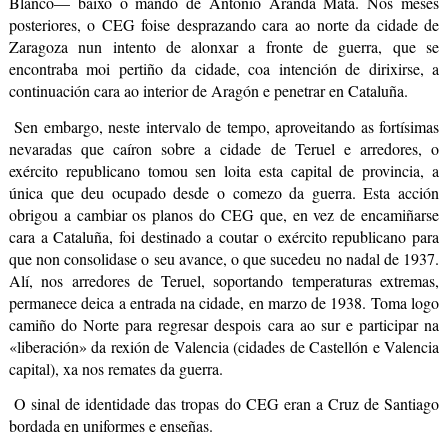
Blanco
—
 baixo o mando de Antonio Aranda Mata. Nos meses 
posteriores, o CEG foise desprazando cara ao norte da cidade de 
Zaragoza nun intento de alonxar a fronte de guerra, que se 
encontraba moi pertiño da cidade, coa intención de dirixirse, a 
continuación cara ao interior de Aragón e penetrar en Cataluña.
Sen embargo, neste intervalo de tempo, aproveitando as fortísimas 
nevaradas que caíron sobre a cidade de Teruel e arredores, o 
exército republicano tomou sen loita esta capital de provincia, a 
única que deu ocupado desde o comezo da guerra. Esta acción 
obrigou a cambiar os planos do CEG que, en vez de encamiñarse 
cara a Cataluña, foi destinado a coutar o exército republicano para 
que non consolidase o seu avance, o que sucedeu no nadal de 1937. 
Alí, nos arredores de Teruel, soportando temperaturas extremas, 
permanece deica a entrada na cidade, en marzo de 1938. Toma logo 
camiño do Norte para regresar despois cara ao sur e participar na 
«liberación» da rexión de Valencia (cidades de Castellón e Valencia 
capital), xa nos remates da guerra.
O sinal de identidade das tropas do CEG eran a Cruz de Santiago 
bordada en uniformes e enseñas. 